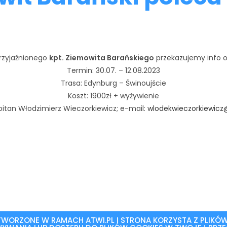
rzyjaźnionego
kpt. Ziemowita Barańskiego
przekazujemy info o 
Termin: 30.07. – 12.08.2023
Trasa: Edynburg – Świnoujście
Koszt: 1900zł + wyżywienie
pitan Włodzimierz Wieczorkiewicz; e-mail:
wlodekwieczorkiewic
 STWORZONE W RAMACH
ATWI.PL
I STRONA KORZYSTA Z PLIKÓ